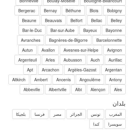
Bonneville
Boulay-Moselle
Boulogne-Billancourt
Bergerac
Bernay
Béthune
Blois
Bobigny
Beaune
Beauvais
Belfort
Bellac
Belley
Bar-le-Duc
Bar-sur-Aube
Bayeux
Bayonne
Avranches
Bagnères-de-Bigorre
Barcelonnette
Autun
Avallon
Avesnes-sur-Helpe
Avignon
Argenteuil
Arles
Aubusson
Auch
Aurillac
Apt
Arcachon
Argèles-Gazost
Argentan
Altkirch
Ambert
Ancenis
Angoulême
Antony
Abbeville
Albertville
Albi
Alençon
Ales
دان
المغرب
تونس
الجزائر
مصر
فرنسا
بلجيكا
سويسرا
كندا