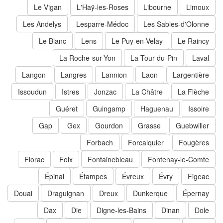
Le Vigan
L'Haÿ-les-Roses
Libourne
Limoux
Les Andelys
Lesparre-Médoc
Les Sables-d'Olonne
Le Blanc
Lens
Le Puy-en-Velay
Le Raincy
La Roche-sur-Yon
La Tour-du-Pin
Laval
Langon
Langres
Lannion
Laon
Largentière
Issoudun
Istres
Jonzac
La Châtre
La Flèche
Guéret
Guingamp
Haguenau
Issoire
Gap
Gex
Gourdon
Grasse
Guebwiller
Forbach
Forcalquier
Fougères
Florac
Foix
Fontainebleau
Fontenay-le-Comte
Épinal
Étampes
Évreux
Évry
Figeac
Douai
Draguignan
Dreux
Dunkerque
Épernay
Dax
Die
Digne-les-Bains
Dinan
Dole