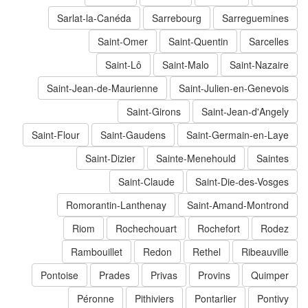
Sarlat-la-Canéda
Sarrebourg
Sarreguemines
Saint-Omer
Saint-Quentin
Sarcelles
Saint-Lô
Saint-Malo
Saint-Nazaire
Saint-Jean-de-Maurienne
Saint-Julien-en-Genevois
Saint-Girons
Saint-Jean-d'Angely
Saint-Flour
Saint-Gaudens
Saint-Germain-en-Laye
Saint-Dizier
Sainte-Menehould
Saintes
Saint-Claude
Saint-Die-des-Vosges
Romorantin-Lanthenay
Saint-Amand-Montrond
Riom
Rochechouart
Rochefort
Rodez
Rambouillet
Redon
Rethel
Ribeauville
Pontoise
Prades
Privas
Provins
Quimper
Péronne
Pithiviers
Pontarlier
Pontivy