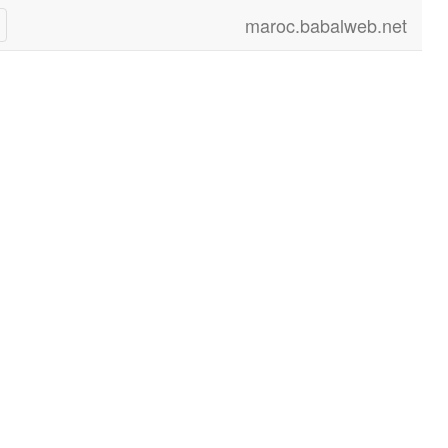
maroc.babalweb.net
le
on