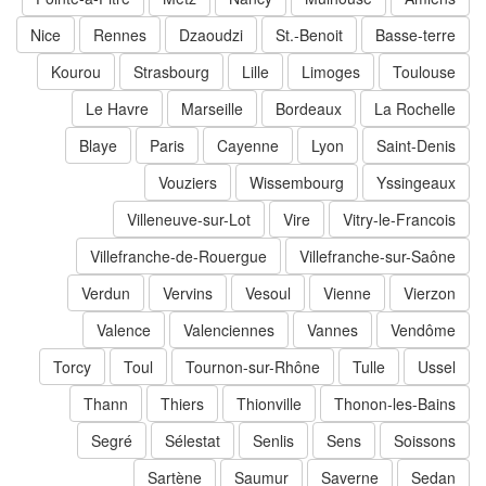
Nice
Rennes
Dzaoudzi
St.-Benoit
Basse-terre
Kourou
Strasbourg
Lille
Limoges
Toulouse
Le Havre
Marseille
Bordeaux
La Rochelle
Blaye
Paris
Cayenne
Lyon
Saint-Denis
Vouziers
Wissembourg
Yssingeaux
Villeneuve-sur-Lot
Vire
Vitry-le-Francois
Villefranche-de-Rouergue
Villefranche-sur-Saône
Verdun
Vervins
Vesoul
Vienne
Vierzon
Valence
Valenciennes
Vannes
Vendôme
Torcy
Toul
Tournon-sur-Rhône
Tulle
Ussel
Thann
Thiers
Thionville
Thonon-les-Bains
Segré
Sélestat
Senlis
Sens
Soissons
Sartène
Saumur
Saverne
Sedan