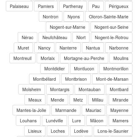
Palaiseau
Pamiers
Parthenay
Pau
Périgueux
Nontron
Nyons
Oloron-Sainte-Marie
Nogent-sur-Marne
Nogent-sur-Seine
Nérac
Neufchâteau
Niort
Nogent-le-Rotrou
Muret
Nancy
Nanterre
Nantua
Narbonne
Montreuil
Morlaix
Mortagne-au-Perche
Moulins
Montdidier
Montlucon
Montmorillon
Montbéliard
Montbrison
Mont-de-Marsan
Molsheim
Montargis
Montauban
Montbard
Meaux
Mende
Metz
Millau
Mirande
Mantes-la-Jolie
Marmande
Mauriac
Mayenne
Louhans
Lunéville
Lure
Mâcon
Mamers
Lisieux
Loches
Lodève
Lons-le-Saunier