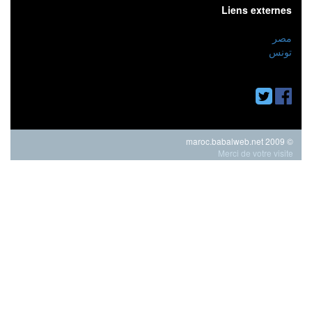
Liens externes
مصر
تونس
© 2009 maroc.babalweb.net
Merci de votre visite