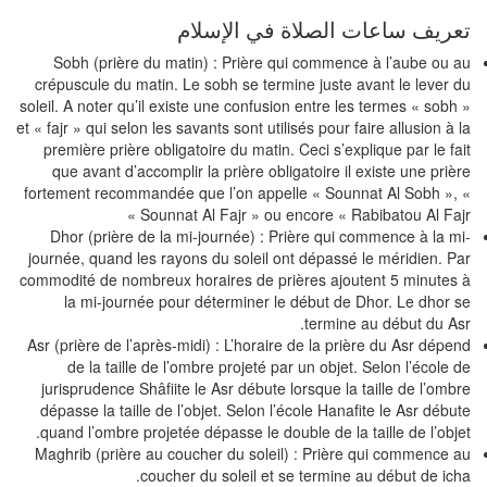
ريف ساعات الصلاة في الإسلام
Sobh (prière du matin) : Prière qui commence à l’aube ou 
crépuscule du matin. Le sobh se termine juste avant le lever 
soleil. A noter qu’il existe une confusion entre les termes « sobh
et « fajr » qui selon les savants sont utilisés pour faire allusion à 
première prière obligatoire du matin. Ceci s’explique par le fa
que avant d’accomplir la prière obligatoire il existe une priè
fortement recommandée que l’on appelle « Sounnat Al Sobh »,
Sounnat Al Fajr » ou encore « Rabibatou Al Fajr
Dhor (prière de la mi-journée) : Prière qui commence à la m
journée, quand les rayons du soleil ont dépassé le méridien. P
commodité de nombreux horaires de prières ajoutent 5 minutes
la mi-journée pour déterminer le début de Dhor. Le dhor 
termine au début du As
Asr (prière de l’après-midi) : L’horaire de la prière du Asr dépe
de la taille de l’ombre projeté par un objet. Selon l’école 
jurisprudence Shâfiite le Asr débute lorsque la taille de l’omb
dépasse la taille de l’objet. Selon l’école Hanafite le Asr débu
quand l’ombre projetée dépasse le double de la taille de l’obje
Maghrib (prière au coucher du soleil) : Prière qui commence 
coucher du soleil et se termine au début de ich