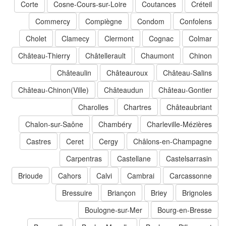
Corte
Cosne-Cours-sur-Loire
Coutances
Créteil
Commercy
Compiègne
Condom
Confolens
Cholet
Clamecy
Clermont
Cognac
Colmar
Château-Thierry
Châtellerault
Chaumont
Chinon
Châteaulin
Châteauroux
Château-Salins
Château-Chinon(Ville)
Châteaudun
Château-Gontier
Charolles
Chartres
Châteaubriant
Chalon-sur-Saône
Chambéry
Charleville-Mézières
Castres
Ceret
Cergy
Châlons-en-Champagne
Carpentras
Castellane
Castelsarrasin
Brioude
Cahors
Calvi
Cambrai
Carcassonne
Bressuire
Briançon
Briey
Brignoles
Boulogne-sur-Mer
Bourg-en-Bresse