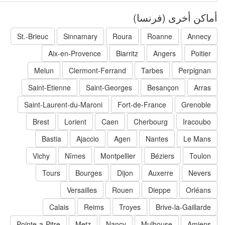
اكن أخرى (فرنسا)
St.-Brieuc
Sinnamary
Roura
Roanne
Annecy
Aix-en-Provence
Biarritz
Angers
Poitier
Melun
Clermont-Ferrand
Tarbes
Perpignan
Saint-Etienne
Saint-Georges
Besançon
Arras
Saint-Laurent-du-Maroni
Fort-de-France
Grenoble
Brest
Lorient
Caen
Cherbourg
Iracoubo
Bastia
Ajaccio
Agen
Nantes
Le Mans
Vichy
Nîmes
Montpellier
Béziers
Toulon
Tours
Bourges
Dijon
Auxerre
Nevers
Versailles
Rouen
Dieppe
Orléans
Calais
Reims
Troyes
Brive-la-Gaillarde
Pointe-a-Pitre
Metz
Nancy
Mulhouse
Amiens