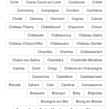
Corte
Cosne-Cours-sur-Loire
Coutances
Créteil
Commercy
Compiègne
Condom
Confolens
Cholet
Clamecy
Clermont
Cognac
Colmar
Château-Thierry
Châtellerault
Chaumont
Chinon
Châteaulin
Châteauroux
Château-Salins
Château-Chinon(Ville)
Châteaudun
Château-Gontier
Charolles
Chartres
Châteaubriant
Chalon-sur-Saône
Chambéry
Charleville-Mézières
Castres
Ceret
Cergy
Châlons-en-Champagne
Carpentras
Castellane
Castelsarrasin
Brioude
Cahors
Calvi
Cambrai
Carcassonne
Bressuire
Briançon
Briey
Brignoles
Boulogne-sur-Mer
Bourg-en-Bresse