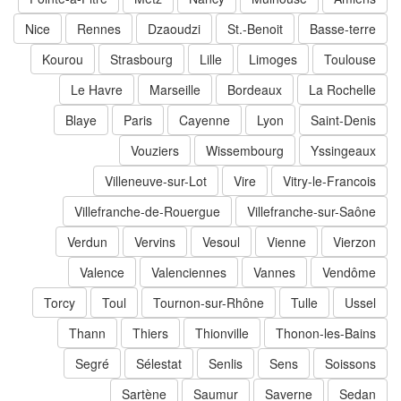
Nice
Rennes
Dzaoudzi
St.-Benoit
Basse-terre
Kourou
Strasbourg
Lille
Limoges
Toulouse
Le Havre
Marseille
Bordeaux
La Rochelle
Blaye
Paris
Cayenne
Lyon
Saint-Denis
Vouziers
Wissembourg
Yssingeaux
Villeneuve-sur-Lot
Vire
Vitry-le-Francois
Villefranche-de-Rouergue
Villefranche-sur-Saône
Verdun
Vervins
Vesoul
Vienne
Vierzon
Valence
Valenciennes
Vannes
Vendôme
Torcy
Toul
Tournon-sur-Rhône
Tulle
Ussel
Thann
Thiers
Thionville
Thonon-les-Bains
Segré
Sélestat
Senlis
Sens
Soissons
Sartène
Saumur
Saverne
Sedan