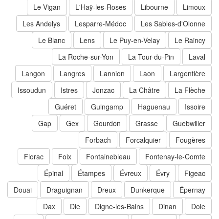
Le Vigan
L'Haÿ-les-Roses
Libourne
Limoux
Les Andelys
Lesparre-Médoc
Les Sables-d'Olonne
Le Blanc
Lens
Le Puy-en-Velay
Le Raincy
La Roche-sur-Yon
La Tour-du-Pin
Laval
Langon
Langres
Lannion
Laon
Largentière
Issoudun
Istres
Jonzac
La Châtre
La Flèche
Guéret
Guingamp
Haguenau
Issoire
Gap
Gex
Gourdon
Grasse
Guebwiller
Forbach
Forcalquier
Fougères
Florac
Foix
Fontainebleau
Fontenay-le-Comte
Épinal
Étampes
Évreux
Évry
Figeac
Douai
Draguignan
Dreux
Dunkerque
Épernay
Dax
Die
Digne-les-Bains
Dinan
Dole