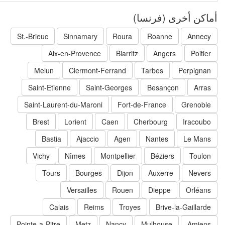
اكن أخرى (فرنسا)
St.-Brieuc
Sinnamary
Roura
Roanne
Annecy
Aix-en-Provence
Biarritz
Angers
Poitier
Melun
Clermont-Ferrand
Tarbes
Perpignan
Saint-Etienne
Saint-Georges
Besançon
Arras
Saint-Laurent-du-Maroni
Fort-de-France
Grenoble
Brest
Lorient
Caen
Cherbourg
Iracoubo
Bastia
Ajaccio
Agen
Nantes
Le Mans
Vichy
Nîmes
Montpellier
Béziers
Toulon
Tours
Bourges
Dijon
Auxerre
Nevers
Versailles
Rouen
Dieppe
Orléans
Calais
Reims
Troyes
Brive-la-Gaillarde
Pointe-a-Pitre
Metz
Nancy
Mulhouse
Amiens