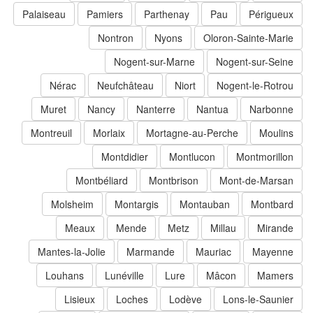
Palaiseau
Pamiers
Parthenay
Pau
Périgueux
Nontron
Nyons
Oloron-Sainte-Marie
Nogent-sur-Marne
Nogent-sur-Seine
Nérac
Neufchâteau
Niort
Nogent-le-Rotrou
Muret
Nancy
Nanterre
Nantua
Narbonne
Montreuil
Morlaix
Mortagne-au-Perche
Moulins
Montdidier
Montlucon
Montmorillon
Montbéliard
Montbrison
Mont-de-Marsan
Molsheim
Montargis
Montauban
Montbard
Meaux
Mende
Metz
Millau
Mirande
Mantes-la-Jolie
Marmande
Mauriac
Mayenne
Louhans
Lunéville
Lure
Mâcon
Mamers
Lisieux
Loches
Lodève
Lons-le-Saunier