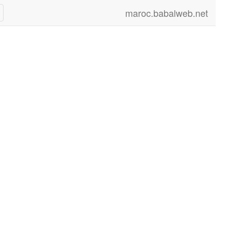
maroc.babalweb.net
le
on