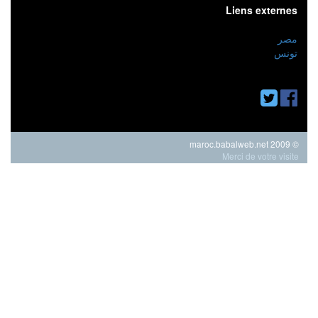
Liens externes
مصر
تونس
© 2009 maroc.babalweb.net
Merci de votre visite