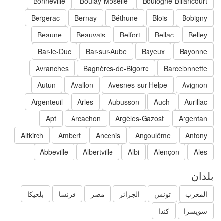
Bonneville
Boulay-Moselle
Boulogne-Billancourt
Bergerac
Bernay
Béthune
Blois
Bobigny
Beaune
Beauvais
Belfort
Bellac
Belley
Bar-le-Duc
Bar-sur-Aube
Bayeux
Bayonne
Avranches
Bagnères-de-Bigorre
Barcelonnette
Autun
Avallon
Avesnes-sur-Helpe
Avignon
Argenteuil
Arles
Aubusson
Auch
Aurillac
Apt
Arcachon
Argèles-Gazost
Argentan
Altkirch
Ambert
Ancenis
Angoulême
Antony
Abbeville
Albertville
Albi
Alençon
Ales
دان
المغرب
تونس
الجزائر
مصر
فرنسا
بلجيكا
سويسرا
كندا