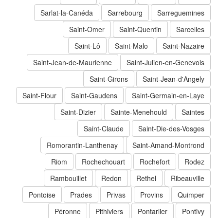
Sarlat-la-Canéda
Sarrebourg
Sarreguemines
Saint-Omer
Saint-Quentin
Sarcelles
Saint-Lô
Saint-Malo
Saint-Nazaire
Saint-Jean-de-Maurienne
Saint-Julien-en-Genevois
Saint-Girons
Saint-Jean-d'Angely
Saint-Flour
Saint-Gaudens
Saint-Germain-en-Laye
Saint-Dizier
Sainte-Menehould
Saintes
Saint-Claude
Saint-Die-des-Vosges
Romorantin-Lanthenay
Saint-Amand-Montrond
Riom
Rochechouart
Rochefort
Rodez
Rambouillet
Redon
Rethel
Ribeauville
Pontoise
Prades
Privas
Provins
Quimper
Péronne
Pithiviers
Pontarlier
Pontivy