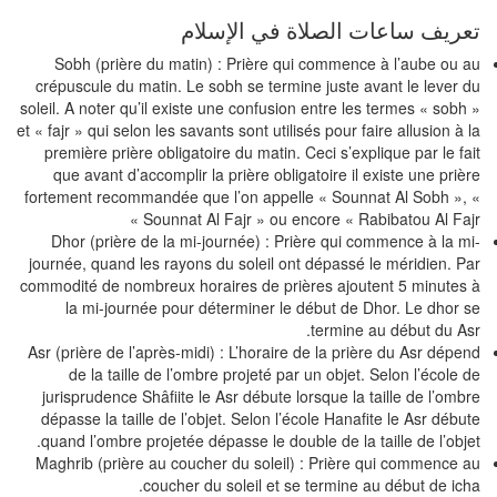
ريف ساعات الصلاة في الإسلام
Sobh (prière du matin) : Prière qui commence à l’aube ou 
crépuscule du matin. Le sobh se termine juste avant le lever 
soleil. A noter qu’il existe une confusion entre les termes « sobh
et « fajr » qui selon les savants sont utilisés pour faire allusion à 
première prière obligatoire du matin. Ceci s’explique par le fa
que avant d’accomplir la prière obligatoire il existe une priè
fortement recommandée que l’on appelle « Sounnat Al Sobh »,
Sounnat Al Fajr » ou encore « Rabibatou Al Fajr
Dhor (prière de la mi-journée) : Prière qui commence à la m
journée, quand les rayons du soleil ont dépassé le méridien. P
commodité de nombreux horaires de prières ajoutent 5 minutes
la mi-journée pour déterminer le début de Dhor. Le dhor 
termine au début du As
Asr (prière de l’après-midi) : L’horaire de la prière du Asr dépe
de la taille de l’ombre projeté par un objet. Selon l’école 
jurisprudence Shâfiite le Asr débute lorsque la taille de l’omb
dépasse la taille de l’objet. Selon l’école Hanafite le Asr débu
quand l’ombre projetée dépasse le double de la taille de l’obje
Maghrib (prière au coucher du soleil) : Prière qui commence 
coucher du soleil et se termine au début de ich