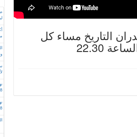
صد
لب
أك
ران التاريخ مساء كل
ما
عة 22.30
ال
وت
سي
لأ
نه
8
نه
8
الد