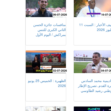
06-07-2026
16-07-2
ضيف الأخبار : السبت 11
منافسات جائزة الحسن
وز 2026
الثاني الكبرى للتنس
بمراكش / اليوم الأول
02-07-2026
04-07-2
اديمية محمد السادس
الظهيرة : الخميس 25 يونيو
رة القدم..تصريح الإطار
2026
وطني رشيد الطاوسي