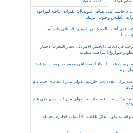
الأكثر قراءة
احدث الأخبار
ام حاسم على بطاقة المونديال: القنوات الناقلة لمواجهة
ؤات الأطلس وجنوب أفريقيا
رد على أعتاب العودة إلى الدوري الإسباني قادماً من
رسيليا
وحيد في العالم.. الجيش الأمريكي يختار المغرب لاختبار
طوير صواريخ اعتراضية متقدمة
ناريو مرعب.. الذكاء الاصطناعي يصمم فيروسات صناعية
ول مرة
ضة بركان يجدد عقد حارسه الدولي منير المحمدي حتى عام
202
ضة بركان يجدد عقد حارسه الدولي منير المحمدي حتى عام
202
وخة قد تكون إنذارًا للقلب.. 4 أسباب خطيرة محتملة