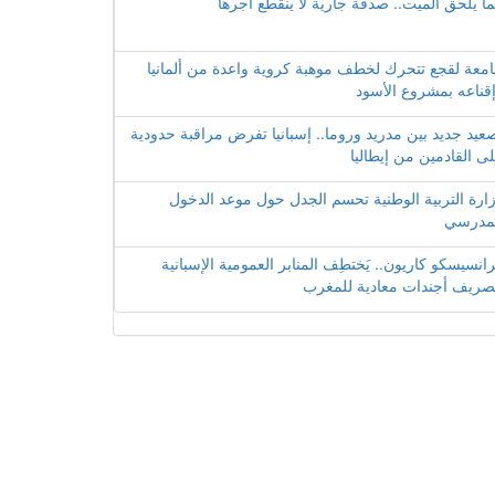
ا يلحق الميت.. صدقة جارية لا ينقطع أجرها
معة لقجع تتحرك لخطف موهبة كروية واعدة من ألمانيا
قناعه بمشروع الأسود
عيد جديد بين مدريد وروما.. إسبانيا تفرض مراقبة حدودية
ى القادمين من إيطاليا
ارة التربية الوطنية تحسم الجدل حول موعد الدخول
مدرسي
انسيسكو كاريون.. يَختطِف المنابر العمومية الإسبانية
صريف أجندات معادية للمغرب