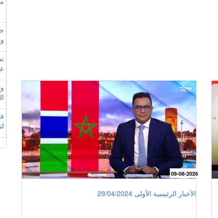
مم
جا
وإ
تص
عل
وز
ال
فر
لت
09-08-2026
الأخبار الرئيسية الأولى 29/04/2024