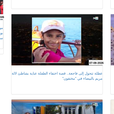
026
بو
سف
الم
07-08-2026
عطلة تتحول إلى فاجعة.. قصة اختفاء الطفلة عناية بشاطئ لالة
مريم بالبيضاء في "مختفون"