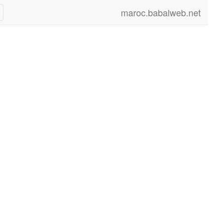
maroc.babalweb.net
le
on