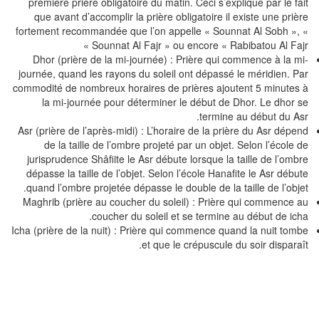
première prière obligatoire du matin. Ceci s’explique par le fa
que avant d’accomplir la prière obligatoire il existe une priè
fortement recommandée que l’on appelle « Sounnat Al Sobh »,
Sounnat Al Fajr » ou encore « Rabibatou Al Fajr
Dhor (prière de la mi-journée) : Prière qui commence à la m
journée, quand les rayons du soleil ont dépassé le méridien. P
commodité de nombreux horaires de prières ajoutent 5 minutes
la mi-journée pour déterminer le début de Dhor. Le dhor 
termine au début du As
Asr (prière de l’après-midi) : L’horaire de la prière du Asr dépe
de la taille de l’ombre projeté par un objet. Selon l’école 
jurisprudence Shâfiite le Asr débute lorsque la taille de l’omb
dépasse la taille de l’objet. Selon l’école Hanafite le Asr débu
quand l’ombre projetée dépasse le double de la taille de l’obje
Maghrib (prière au coucher du soleil) : Prière qui commence 
coucher du soleil et se termine au début de ich
Icha (prière de la nuit) : Prière qui commence quand la nuit tom
et que le crépuscule du soir disparaî