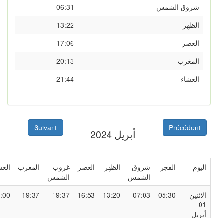
شروق الشمس
06:31
الظهر
13:22
العصر
17:06
المغرب
20:13
العشاء
21:44
Suivant
Précédent
أبريل 2024
ليوم
الفجر
شروق
الظهر
العصر
غروب
المغرب
العشاء
الشمس
الشمس
لاثنين
05:30
07:03
13:20
16:53
19:37
19:37
21:00
0
بريل