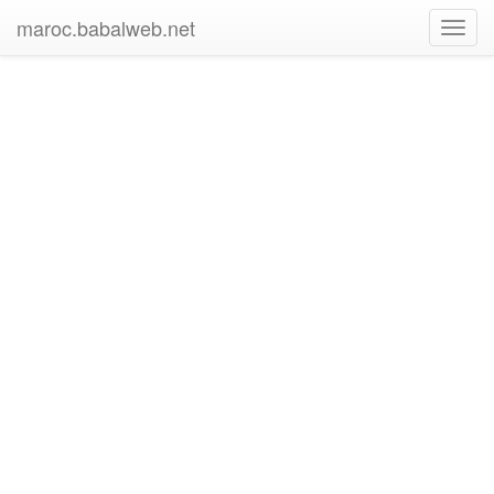
maroc.babalweb.net
Toggl
navig