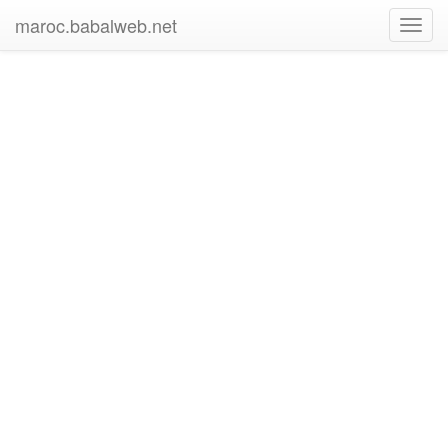
maroc.babalweb.net
Toggl
navig