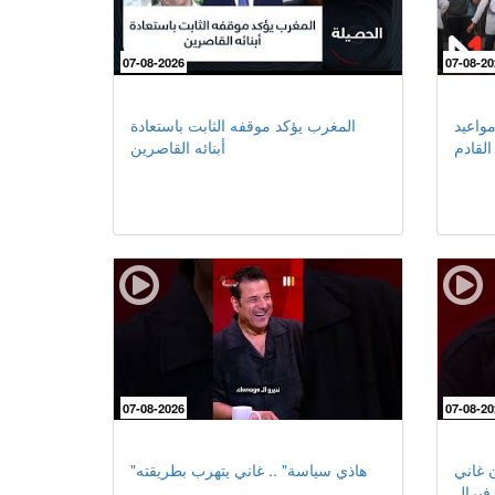
07-08-2026
07-08-20
مواعيد
المغرب يؤكد موقفه الثابت باستعادة
لقادم
أبنائه القاصرين
07-08-2026
07-08-20
ن غاني
"هاذي سياسة" .. غاني يتهرب بطريقته
يرال