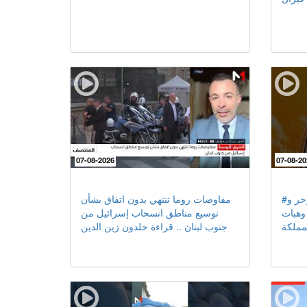
07-08-2026
07-08-20
#نشرة_إنذارية .. #موجة_حر و
مفاوضات روما تنتهي بدون اتفاق بشأن
وهبات
توسيع مناطق انسحاب إسرائيل من
مملكة
جنوب لبنان .. قراءة خلدون زين الدين