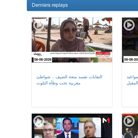
Derniers replays
08-08-2026
08-08-20
مواعيد
النفايات تفسد متعة الصيف .. شواطئ
لمقبل
مغربية تحت وطأة التلوث