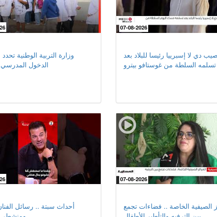
26
07-08-2026
صيب دي لا إسبرييا رئيسا للبلاد بعد
وزارة التربية الوطنية تحدد 
تسلمه السلطة من غوستافو بيترو
الدخول المدرسي ا
26
07-08-2026
ز الصيفية الخاصة .. فضاءات تجمع
أحداث سبتة .. رسائل الفنا
بين الترفيه والتأطير للأطفال
ومنشطي ف