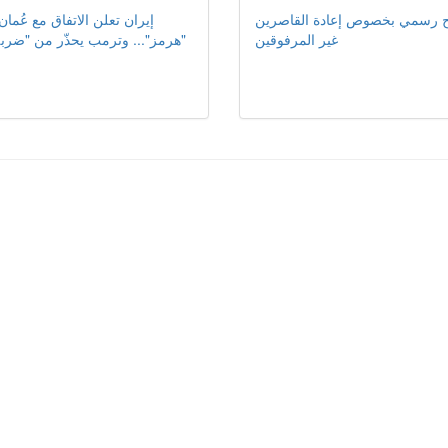
 رسمي بخصوص إعادة القاصرين
غير المرفوقين
"هرمز"... وترمب يحذّر من "ضربة