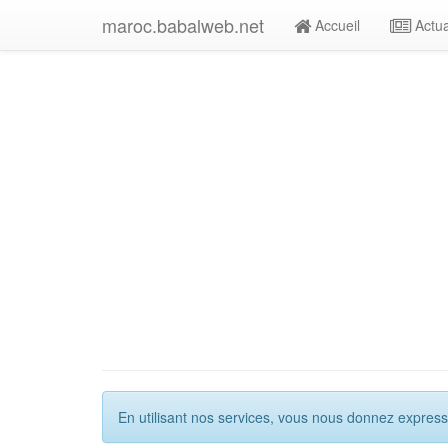
maroc.babalweb.net
Accueil
Actua
En utilisant nos services, vous nous donnez express